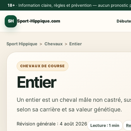
18+
· Information claire, règles et prévention — aucun pronostic
SH
Sport-Hippique.com
Débute
Sport Hippique
>
Chevaux
>
Entier
CHEVAUX DE COURSE
Entier
Un entier est un cheval mâle non castré, su
selon sa carrière et sa valeur génétique.
Révision générale : 4 août 2026
Lecture : 1 min
Re