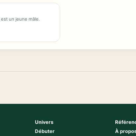
 est un jeune mâle.
Univers
Référen
Débuter
À propo