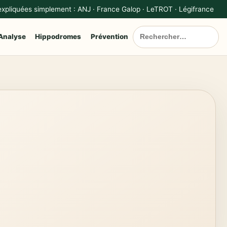
 expliquées simplement : ANJ · France Galop · LeTROT · Légifrance
Analyse
Hippodromes
Prévention