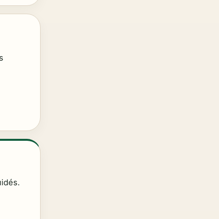
s
uidés.