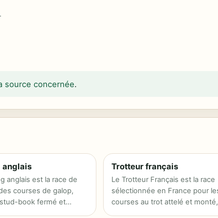
.
 la source concernée
.
 anglais
Trotteur français
g anglais est la race de
Le Trotteur Français est la race
des courses de galop,
sélectionnée en France pour le
 stud-book fermé et
courses au trot attelé et monté,
née pour…
régie par son…