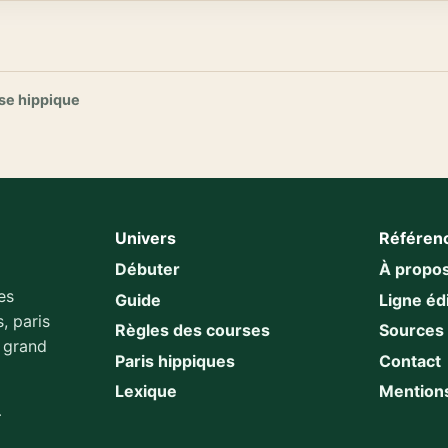
se hippique
Univers
Référen
Débuter
À propo
es
Guide
Ligne édi
, paris
Règles des courses
Sources
u grand
Paris hippiques
Contact
Lexique
Mentions
.