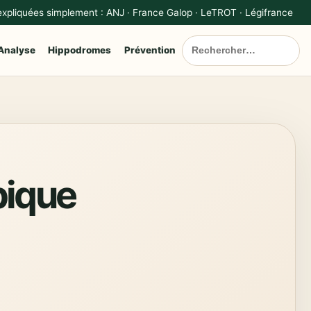
 expliquées simplement : ANJ · France Galop · LeTROT · Légifrance
Analyse
Hippodromes
Prévention
pique