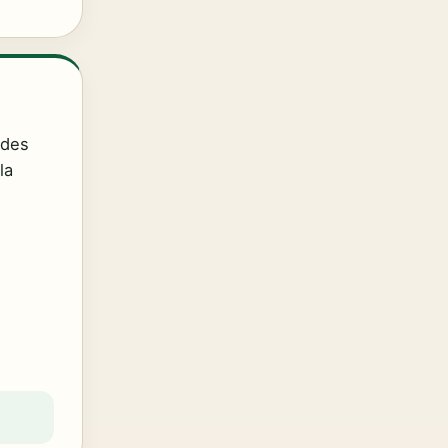
 des
la