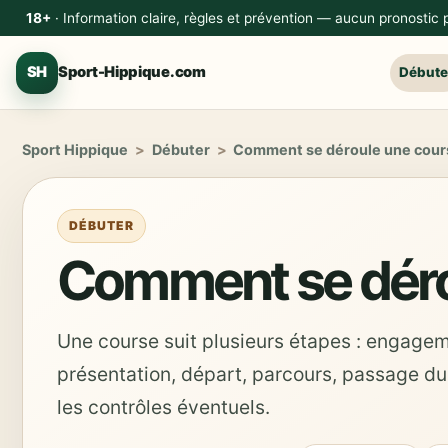
18+
· Information claire, règles et prévention — aucun pronostic
SH
Sport-Hippique.com
Débute
Sport Hippique
>
Débuter
>
Comment se déroule une cour
DÉBUTER
Comment se déro
Une course suit plusieurs étapes : engagem
présentation, départ, parcours, passage du 
les contrôles éventuels.