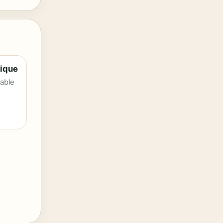
ique
bable