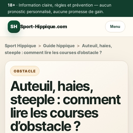
18+
· Information claire, règles et prévention — aucun
pronostic personnalisé, aucune promesse de gain.
SH
Sport-Hippique.com
Menu
Sport Hippique
>
Guide hippique
>
Auteuil, haies,
steeple : comment lire les courses d’obstacle ?
OBSTACLE
Auteuil, haies,
steeple : comment
lire les courses
d’obstacle ?