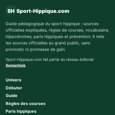
SH
Sport-Hippique.com
Guide pédagogique du sport hippique : sources
officielles expliquées, règles de courses, vocabulaire,
hippodromes, paris hippiques et prévention. Il relie
les sources officielles au grand public, sans
pronostic ni promesse de gain.
Sport-Hippique.com fait partie du réseau éditorial
Semantiak
.
Univers
Débuter
Guide
Règles des courses
Paris hippiques