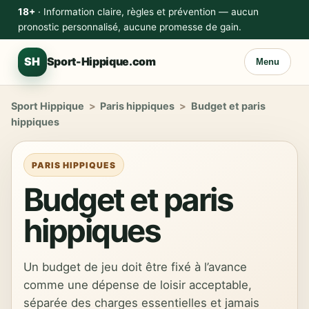
18+
· Information claire, règles et prévention — aucun
pronostic personnalisé, aucune promesse de gain.
SH
Sport-Hippique.com
Menu
Sport Hippique
>
Paris hippiques
>
Budget et paris
hippiques
PARIS HIPPIQUES
Budget et paris
hippiques
Un budget de jeu doit être fixé à l’avance
comme une dépense de loisir acceptable,
séparée des charges essentielles et jamais