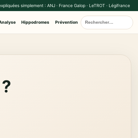
 expliquées simplement : ANJ · France Galop · LeTROT · Légifrance
Analyse
Hippodromes
Prévention
 ?