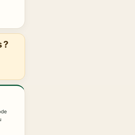
 ?
Code
u