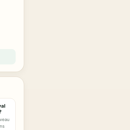
val
?
iveau
ans