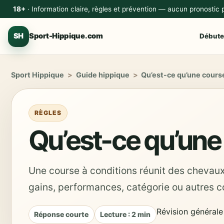
18+
· Information claire, règles et prévention — aucun pronostic
SH
Sport-Hippique.com
Débute
Sport Hippique
>
Guide hippique
>
Qu’est-ce qu’une course
RÈGLES
Qu’est-ce qu’une 
Une course à conditions réunit des chevaux 
gains, performances, catégorie ou autres 
Révision générale
Réponse courte
Lecture : 2 min