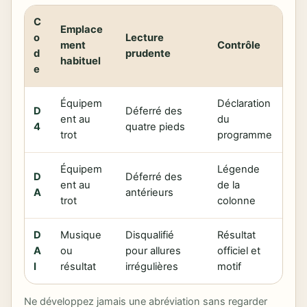
C
Emplace
o
Lecture
ment
Contrôle
d
prudente
habituel
e
Équipem
Déclaration
D
Déferré des
ent au
du
4
quatre pieds
trot
programme
Équipem
Légende
D
Déferré des
ent au
de la
A
antérieurs
trot
colonne
D
Musique
Disqualifié
Résultat
A
ou
pour allures
officiel et
I
résultat
irrégulières
motif
Ne développez jamais une abréviation sans regarder