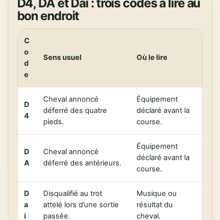
D4, DA et Dai : trois codes à lire au
bon endroit
C
o
Sens usuel
Où le lire
d
e
Cheval annoncé
Équipement
D
déferré des quatre
déclaré avant la
4
pieds.
course.
Équipement
D
Cheval annoncé
déclaré avant la
A
déferré des antérieurs.
course.
D
Disqualifié au trot
Musique ou
a
attelé lors d’une sortie
résultat du
i
passée.
cheval.