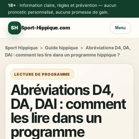
18+
· Information claire, règles et prévention — aucun
pronostic personnalisé, aucune promesse de gain.
SH
Sport-Hippique.com
Menu
Sport Hippique
>
Guide hippique
>
Abréviations D4, DA,
DAI : comment les lire dans un programme hippique ?
LECTURE DE PROGRAMME
Abréviations D4,
DA, DAI : comment
les lire dans un
programme