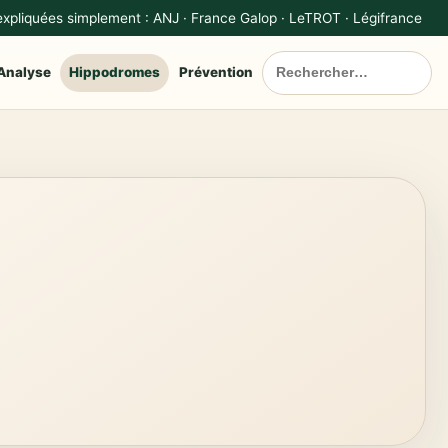
 expliquées simplement : ANJ · France Galop · LeTROT · Légifrance
Analyse
Hippodromes
Prévention