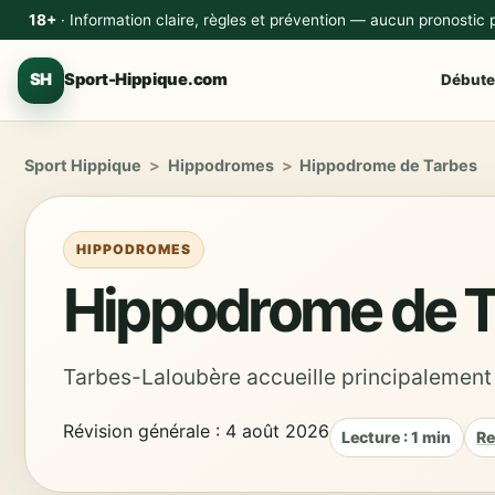
18+
· Information claire, règles et prévention — aucun pronostic
SH
Sport-Hippique.com
Débute
Sport Hippique
>
Hippodromes
>
Hippodrome de Tarbes
HIPPODROMES
Hippodrome de T
Tarbes-Laloubère accueille principalement
Révision générale : 4 août 2026
Lecture : 1 min
Re