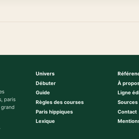
Univers
Référen
Débuter
À propo
es
Guide
Ligne édi
, paris
Règles des courses
Sources
u grand
Paris hippiques
Contact
Lexique
Mentions
.