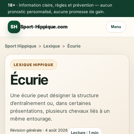
18+
· Information claire, règles et prévention — aucun
pronostic personnalisé, aucune promesse de gain.
SH
Sport-Hippique.com
Menu
Sport Hippique
>
Lexique
>
Écurie
LEXIQUE HIPPIQUE
Écurie
Une écurie peut désigner la structure
d’entraînement ou, dans certaines
présentations, plusieurs chevaux liés à un
même entourage.
Révision générale : 4 août 2026
Lecture : 1 min