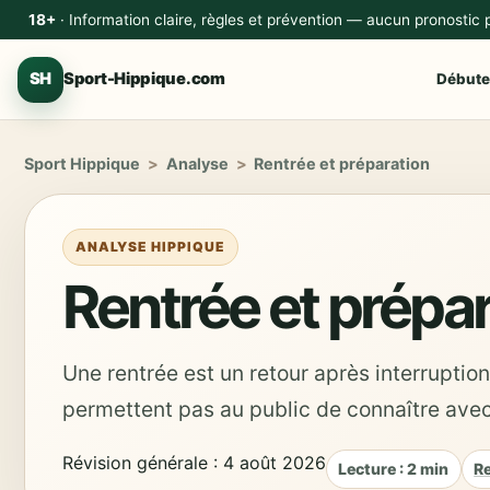
18+
· Information claire, règles et prévention — aucun pronostic
SH
Sport-Hippique.com
Débute
Sport Hippique
>
Analyse
>
Rentrée et préparation
ANALYSE HIPPIQUE
Rentrée et prépa
Une rentrée est un retour après interruptio
permettent pas au public de connaître avec 
Révision générale : 4 août 2026
Lecture : 2 min
Re