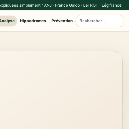
 expliquées simplement : ANJ · France Galop · LeTROT · Légifrance
Analyse
Hippodromes
Prévention