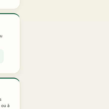
au
s
 ou à