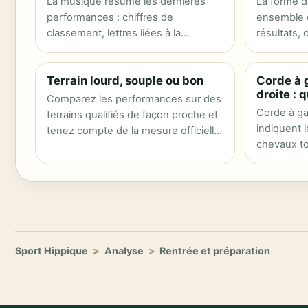
La musique résume les dernières
La forme d’
performances : chiffres de
ensemble d
classement, lettres liées à la
résultats,
discipline ou incidents…
niveau de 
Terrain lourd, souple ou bon
Corde à 
droite : 
Comparez les performances sur des
Corde à ga
terrains qualifiés de façon proche et
indiquent 
tenez compte de la mesure officielle
chevaux to
du…
Sport Hippique
>
Analyse
>
Rentrée et préparation