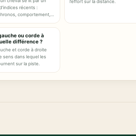
un cheval se lit par un
l’effort sur la distance.
’indices récents :
 chronos, comportement,
lot et…
gauche ou corde à
quelle différence ?
uche et corde à droite
le sens dans lequel les
urnent sur la piste.