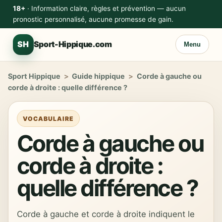
18+
· Information claire, règles et prévention — aucun
pronostic personnalisé, aucune promesse de gain.
SH
Sport-Hippique.com
Menu
Sport Hippique
>
Guide hippique
>
Corde à gauche ou
corde à droite : quelle différence ?
VOCABULAIRE
Corde à gauche ou
corde à droite :
quelle différence ?
Corde à gauche et corde à droite indiquent le