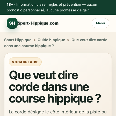
18+
· Information claire, règles et prévention — aucun
pronostic personnalisé, aucune promesse de gain.
SH
Sport-Hippique.com
Menu
Sport Hippique
>
Guide hippique
>
Que veut dire corde
dans une course hippique ?
VOCABULAIRE
Que veut dire
corde dans une
course hippique ?
La corde désigne le côté intérieur de la piste ou