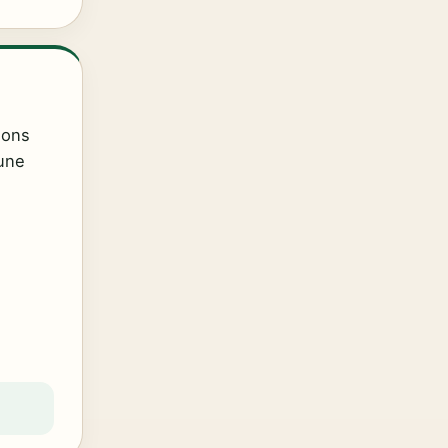
ions
’une