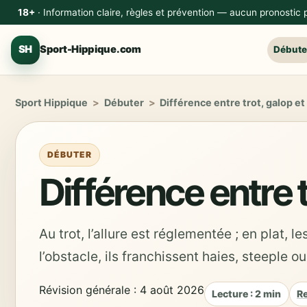
18+
· Information claire, règles et prévention — aucun pronostic
SH
Sport-Hippique.com
Débute
Sport Hippique
>
Débuter
>
Différence entre trot, galop et
DÉBUTER
Différence entre t
Au trot, l’allure est réglementée ; en plat, 
l’obstacle, ils franchissent haies, steeple 
Révision générale : 4 août 2026
Lecture : 2 min
Re