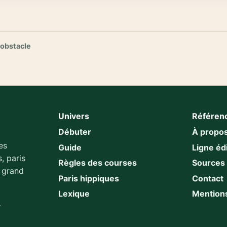
 obstacle
Univers
Référen
Débuter
À propo
es
Guide
Ligne édi
, paris
Règles des courses
Sources
u grand
Paris hippiques
Contact
Lexique
Mentions
.