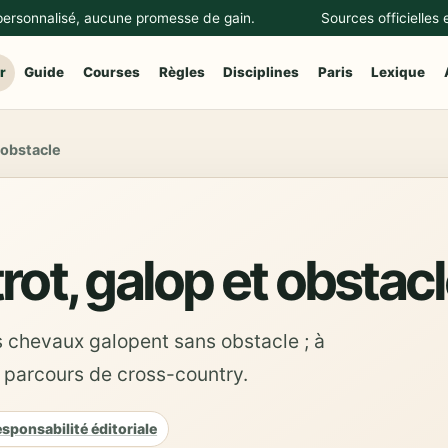
 personnalisé, aucune promesse de gain.
Sources officielles
r
Guide
Courses
Règles
Disciplines
Paris
Lexique
 obstacle
rot, galop et obstac
les chevaux galopent sans obstacle ; à
ou parcours de cross-country.
sponsabilité éditoriale