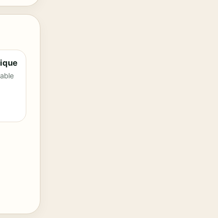
ique
bable