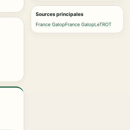
Sources principales
France Galop
France Galop
LeTROT