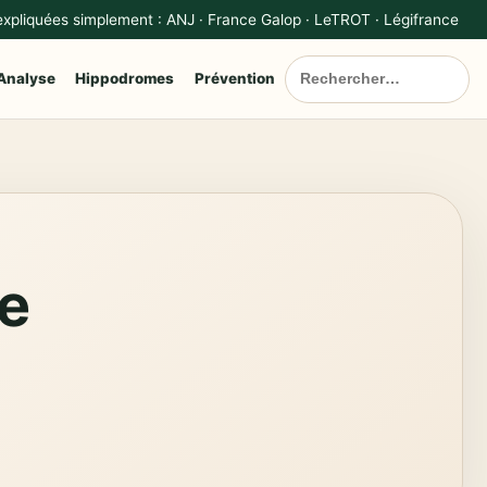
 expliquées simplement : ANJ · France Galop · LeTROT · Légifrance
Analyse
Hippodromes
Prévention
le