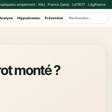
 expliquées simplement : ANJ · France Galop · LeTROT · Légifrance
Analyse
Hippodromes
Prévention
trot monté ?