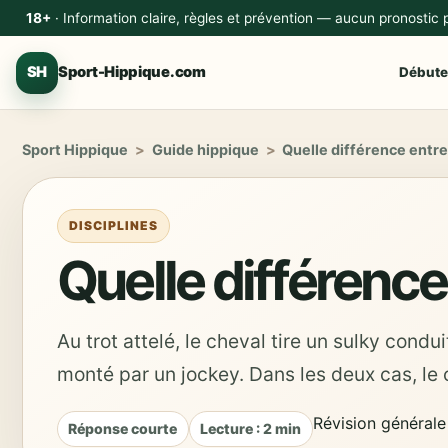
18+
· Information claire, règles et prévention — aucun pronostic
SH
Sport-Hippique.com
Débute
Sport Hippique
>
Guide hippique
>
Quelle différence entre 
DISCIPLINES
Quelle différence 
Au trot attelé, le cheval tire un sulky condui
monté par un jockey. Dans les deux cas, le c
Révision générale
Réponse courte
Lecture : 2 min