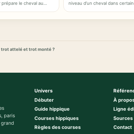
r prépare le cheval au…
niveau d’un cheval dans certai
courses.
trot attelé et trot monté ?
Univers
Référen
Débuter
À propo
es
Guide hippique
Ligne édi
, paris
Courses hippiques
Sources
u grand
Règles des courses
Contact