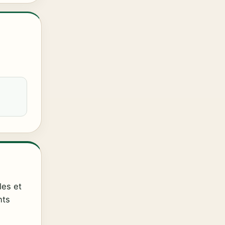
les et
nts