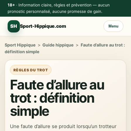
18+
· Information claire, règles et prévention — aucun
pronostic personnalisé, aucune promesse de gain.
SH
Sport-Hippique.com
Menu
Sport Hippique
>
Guide hippique
>
Faute d’allure au trot :
définition simple
RÈGLES DU TROT
Faute d’allure au
trot : définition
simple
Une faute d’allure se produit lorsqu’un trotteur