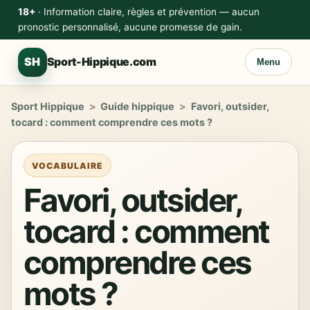
18+
· Information claire, règles et prévention — aucun
pronostic personnalisé, aucune promesse de gain.
SH
Sport-Hippique.com
Menu
Sport Hippique
>
Guide hippique
>
Favori, outsider,
tocard : comment comprendre ces mots ?
VOCABULAIRE
Favori, outsider,
tocard : comment
comprendre ces
mots ?