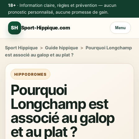
18+
· Information claire, règles et prévention — aucun
pronostic personnalisé, aucune promesse de gain.
SH
Sport-Hippique.com
Menu
Sport Hippique
>
Guide hippique
>
Pourquoi Longchamp
est associé au galop et au plat ?
HIPPODROMES
Pourquoi
Longchamp est
associé au galop
et au plat ?