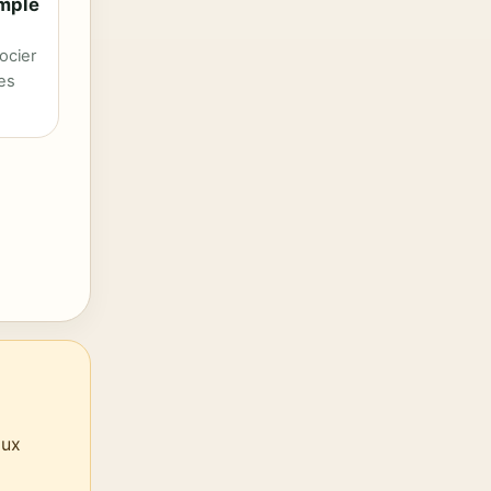
imple
ocier
es
aux