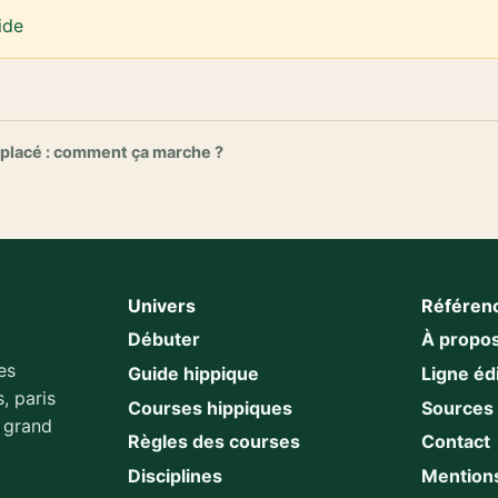
ide
 placé : comment ça marche ?
Univers
Référen
Débuter
À propo
es
Guide hippique
Ligne édi
, paris
Courses hippiques
Sources
u grand
Règles des courses
Contact
Disciplines
Mentions
.