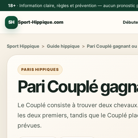
18+
· Information claire, règles et prévention — aucun pronostic
SH
Sport-Hippique.com
Débute
Sport Hippique
>
Guide hippique
>
Pari Couplé gagnant ou
PARIS HIPPIQUES
Pari Couplé gagn
Le Couplé consiste à trouver deux chevaux
les deux premiers, tandis que le Couplé pl
prévues.