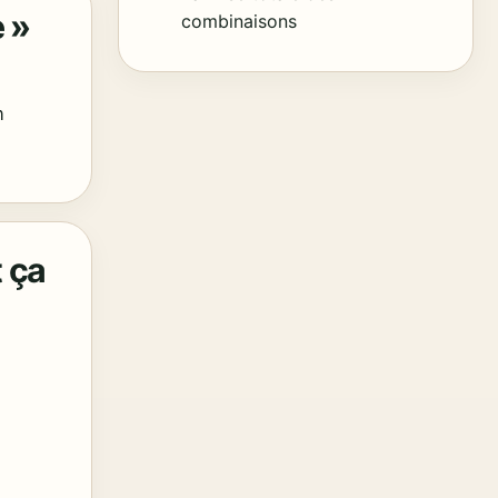
 »
combinaisons
n
 ça