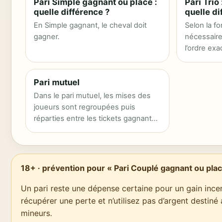
Pari Simple gagnant ou placé :
Pari Trio
quelle différence ?
quelle di
En Simple gagnant, le cheval doit
Selon la fo
gagner.
nécessaire
l’ordre ex
les trois p
Pari mutuel
Dans le pari mutuel, les mises des
joueurs sont regroupées puis
réparties entre les tickets gagnants
après…
18+ · prévention pour « Pari Couplé gagnant ou pl
Un pari reste une dépense certaine pour un gain incer
récupérer une perte et n’utilisez pas d’argent destiné
mineurs.