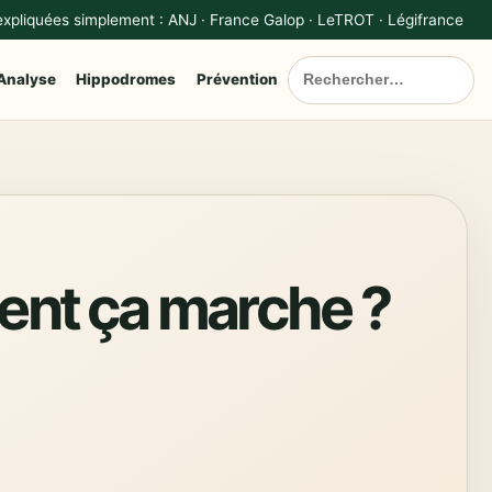
 expliquées simplement : ANJ · France Galop · LeTROT · Légifrance
Analyse
Hippodromes
Prévention
ent ça marche ?