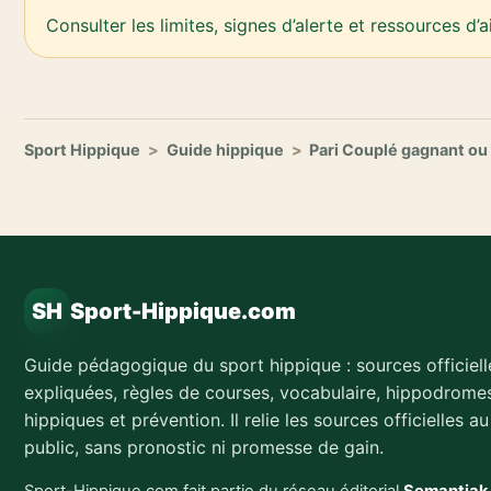
Consulter les limites, signes d’alerte et ressources d’a
Sport Hippique
>
Guide hippique
>
Pari Couplé gagnant ou
SH
Sport-Hippique.com
Guide pédagogique du sport hippique : sources officiell
expliquées, règles de courses, vocabulaire, hippodromes
hippiques et prévention. Il relie les sources officielles a
public, sans pronostic ni promesse de gain.
Sport-Hippique.com fait partie du réseau éditorial
Semantiak