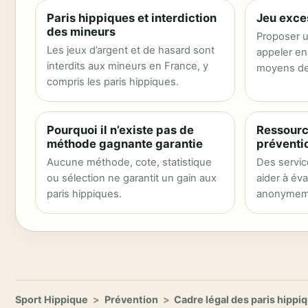
Paris hippiques et interdiction
Jeu exces
des mineurs
Proposer 
Les jeux d’argent et de hasard sont
appeler en
interdits aux mineurs en France, y
moyens de
compris les paris hippiques.
professio
Pourquoi il n’existe pas de
Ressourc
méthode gagnante garantie
préventi
Aucune méthode, cote, statistique
Des servic
ou sélection ne garantit un gain aux
aider à éval
paris hippiques.
anonymeme
une…
Sport Hippique
>
Prévention
>
Cadre légal des paris hippi