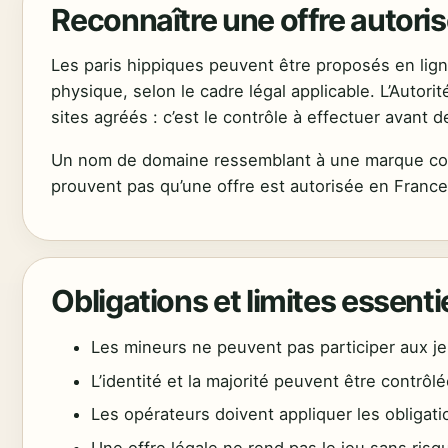
Reconnaître une offre autori
Les paris hippiques peuvent être proposés en lign
physique, selon le cadre légal applicable. L’Autorit
sites agréés : c’est le contrôle à effectuer avant
Un nom de domaine ressemblant à une marque conn
prouvent pas qu’une offre est autorisée en France. 
Obligations et limites essenti
Les mineurs ne peuvent pas participer aux je
L’identité et la majorité peuvent être contrôlé
Les opérateurs doivent appliquer les obligati
Une offre légale ne rend pas le jeu sans risq