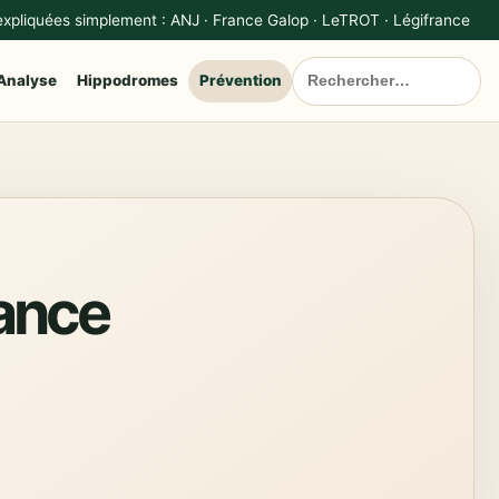
 expliquées simplement : ANJ · France Galop · LeTROT · Légifrance
Analyse
Hippodromes
Prévention
rance