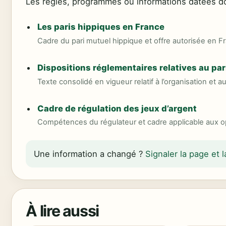
Les règles, programmes ou informations datées doi
Les paris hippiques en France
Cadre du pari mutuel hippique et offre autorisée en F
Dispositions réglementaires relatives au pa
Texte consolidé en vigueur relatif à l’organisation et 
Cadre de régulation des jeux d’argent
Compétences du régulateur et cadre applicable aux o
Une information a changé ?
Signaler la page et
À lire aussi