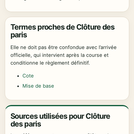
Termes proches de Clôture des
paris
Elle ne doit pas être confondue avec l’arrivée
officielle, qui intervient après la course et
conditionne le règlement définitif.
Cote
Mise de base
Sources utilisées pour Clôture
des paris