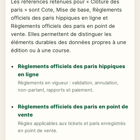
Les références retenues pour « Clôture des
paris » sont Cote, Mise de base, Règlements
officiels des paris hippiques en ligne et
Règlements officiels des paris en point de
vente. Elles permettent de distinguer les
éléments durables des données propres à une
édition ou à une course.
Règlements officiels des paris hippiques
en ligne
Règlements en vigueur : validation, annulation,
non-partant, rapports et paiement.
Règlements officiels des paris en point de
vente
Règles applicables aux tickets et paris enregistrés
en point de vente.