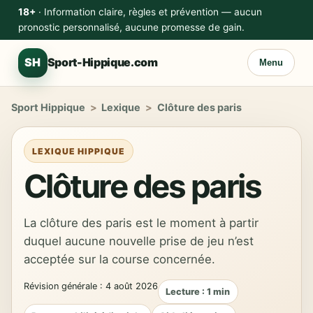
18+
· Information claire, règles et prévention — aucun
pronostic personnalisé, aucune promesse de gain.
SH
Sport-Hippique.com
Menu
Sport Hippique
>
Lexique
>
Clôture des paris
LEXIQUE HIPPIQUE
Clôture des paris
La clôture des paris est le moment à partir
duquel aucune nouvelle prise de jeu n’est
acceptée sur la course concernée.
Révision générale : 4 août 2026
Lecture : 1 min