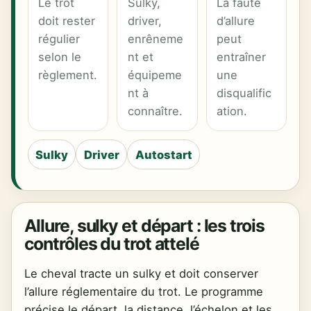
Le trot
Sulky,
La faute
doit rester
driver,
d’allure
régulier
enrêneme
peut
selon le
nt et
entraîner
règlement.
équipeme
une
nt à
disqualific
connaître.
ation.
Sulky
Driver
Autostart
Allure, sulky et départ : les trois
contrôles du trot attelé
Le cheval tracte un sulky et doit conserver
l’allure réglementaire du trot. Le programme
précise le départ, la distance, l’échelon et les