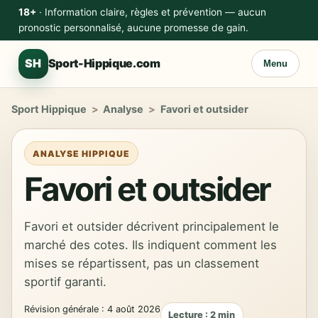
18+
· Information claire, règles et prévention — aucun
pronostic personnalisé, aucune promesse de gain.
SH
Sport-Hippique.com
Menu
Sport Hippique
>
Analyse
>
Favori et outsider
ANALYSE HIPPIQUE
Favori et outsider
Favori et outsider décrivent principalement le
marché des cotes. Ils indiquent comment les
mises se répartissent, pas un classement
sportif garanti.
Révision générale : 4 août 2026
Lecture : 2 min