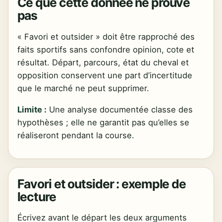
Ce que cette donnée ne prouve
pas
« Favori et outsider » doit être rapproché des
faits sportifs sans confondre opinion, cote et
résultat. Départ, parcours, état du cheval et
opposition conservent une part d’incertitude
que le marché ne peut supprimer.
Limite :
Une analyse documentée classe des
hypothèses ; elle ne garantit pas qu’elles se
réaliseront pendant la course.
Favori et outsider : exemple de
lecture
Écrivez avant le départ les deux arguments