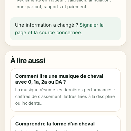
non-partant, rapports et paiement.
Une information a changé ?
Signaler la
page et la source concernée
.
À lire aussi
Comment lire une musique de cheval
avec 0, 1a, 2a ou DA ?
La musique résume les dernières performances :
chiffres de classement, lettres liées à la discipline
ou incidents…
Comprendre la forme d’un cheval