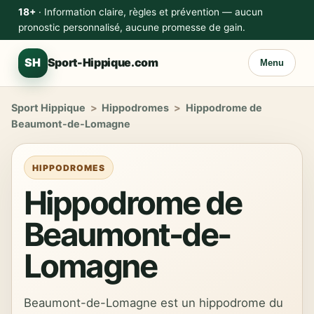
18+
· Information claire, règles et prévention — aucun
pronostic personnalisé, aucune promesse de gain.
SH
Sport-Hippique.com
Menu
Sport Hippique
>
Hippodromes
>
Hippodrome de
Beaumont-de-Lomagne
HIPPODROMES
Hippodrome de
Beaumont-de-
Lomagne
Beaumont-de-Lomagne est un hippodrome du